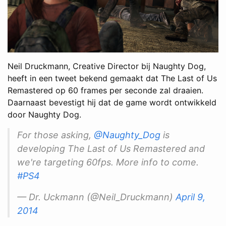
Neil Druckmann, Creative Director bij Naughty Dog,
heeft in een tweet bekend gemaakt dat The Last of Us
Remastered op 60 frames per seconde zal draaien.
Daarnaast bevestigt hij dat de game wordt ontwikkeld
door Naughty Dog.
For those asking,
@Naughty_Dog
is
developing The Last of Us Remastered and
we're targeting 60fps. More info to come.
#PS4
— Dr. Uckmann (@Neil_Druckmann)
April 9,
2014