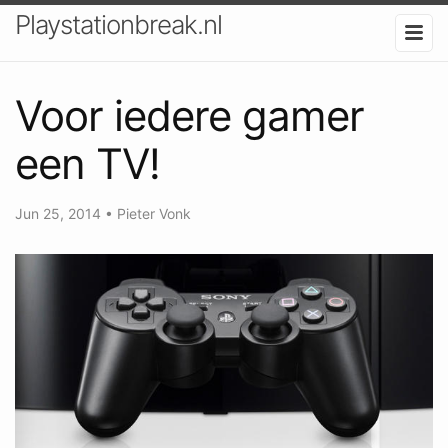
Playstationbreak.nl
Voor iedere gamer
een TV!
Jun 25, 2014
•
Pieter Vonk