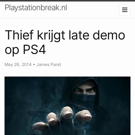
Playstationbreak.nl
Thief krijgt late demo
op PS4
May 26, 2014
•
James Paret