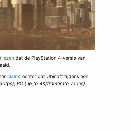
te
lezen
dat de PlayStation 4-versie van
aald.
amer
claimt
echter dat Ubisoft tijdens een
0fps), PC (up to 4K/framerate varies)
.