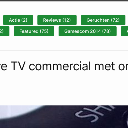
Actie (2)
Reviews (12)
Geruchten (72)
2)
Featured (75)
Gamescom 2014 (78)
we TV commercial met o