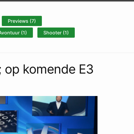
Previews (7)
Avontuur (1)
Shooter (1)
; op komende E3