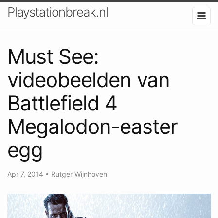
Playstationbreak.nl
Must See:
videobeelden van
Battlefield 4
Megalodon-easter
egg
Apr 7, 2014
•
Rutger Wijnhoven