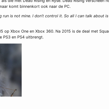
x als die met Dead Rising en Ryse. Dead Rising verscheen n
maar komt binnenkort ook naar de PC.
run is not mine. I don’t control it. So all I can talk about i
015 op Xbox One en Xbox 360. Na 2015 is de deal met Squar
e PS3 en PS4 uitbrengt.