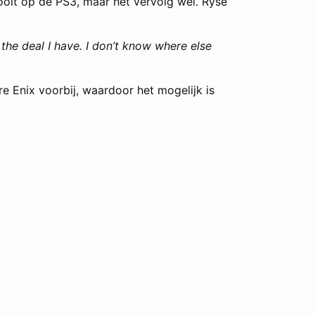
ooit op de PS3, maar het vervolg wel. Ryse
s the deal I have. I don’t know where else
e Enix voorbij, waardoor het mogelijk is