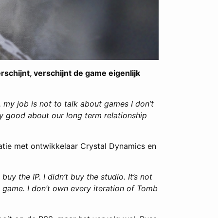
schijnt, verschijnt de game eigenlijk
, my job is not to talk about games I don’t
ly good about our long term relationship
latie met ontwikkelaar Crystal Dynamics en
buy the IP. I didn’t buy the studio. It’s not
he game. I don’t own every iteration of Tomb