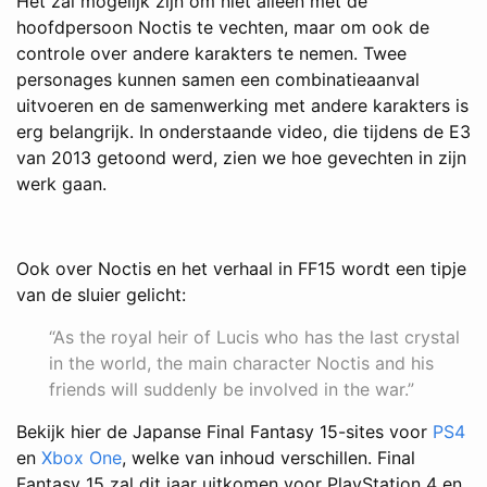
Het zal mogelijk zijn om niet alleen met de
hoofdpersoon Noctis te vechten, maar om ook de
controle over andere karakters te nemen. Twee
personages kunnen samen een combinatieaanval
uitvoeren en de samenwerking met andere karakters is
erg belangrijk. In onderstaande video, die tijdens de E3
van 2013 getoond werd, zien we hoe gevechten in zijn
werk gaan.
Ook over Noctis en het verhaal in FF15 wordt een tipje
van de sluier gelicht:
“As the royal heir of Lucis who has the last crystal
in the world, the main character Noctis and his
friends will suddenly be involved in the war.”
Bekijk hier de Japanse Final Fantasy 15-sites voor
PS4
en
Xbox One
, welke van inhoud verschillen. Final
Fantasy 15 zal dit jaar uitkomen voor PlayStation 4 en