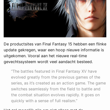
De productsites van Final Fantasy 15 hebben een flinke
update gekregen, waar een hoop nieuwe informatie is
uitgekomen. Vooral aan het nieuwe real-time
gevechtssysteem wordt veel aandacht besteed.
“The battles featured in Final Fantasy XV have
evolved greatly from the previous games of the
series, as it’s created as an action game. The game
switches seamlessly from the field to battle and
the combat situation evolves rapidly. It goes on
quickly with a sense of full realism.”