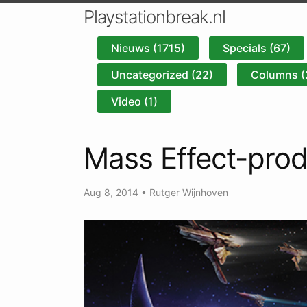
Playstationbreak.nl
Nieuws (1715)
Specials (67)
Uncategorized (22)
Columns (
Video (1)
Mass Effect-prod
Aug 8, 2014
•
Rutger Wijnhoven