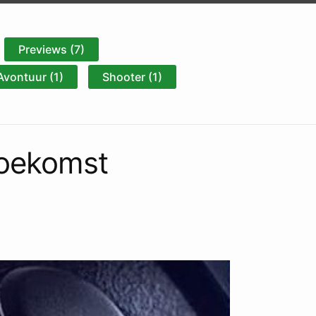
Previews (7)
Avontuur (1)
Shooter (1)
 toekomst