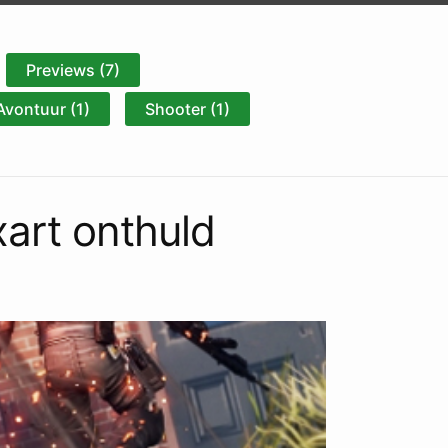
Previews (7)
Avontuur (1)
Shooter (1)
art onthuld