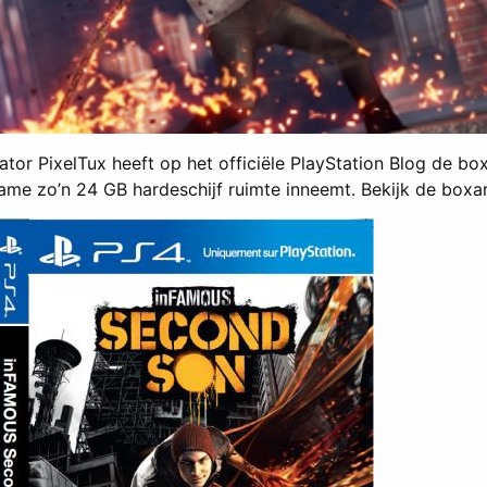
or PixelTux heeft op het officiële PlayStation Blog de bo
e zo’n 24 GB hardeschijf ruimte inneemt. Bekijk de boxar