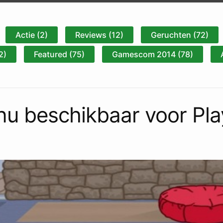
Actie (2)
Reviews (12)
Geruchten (72)
2)
Featured (75)
Gamescom 2014 (78)
nu beschikbaar voor Pla