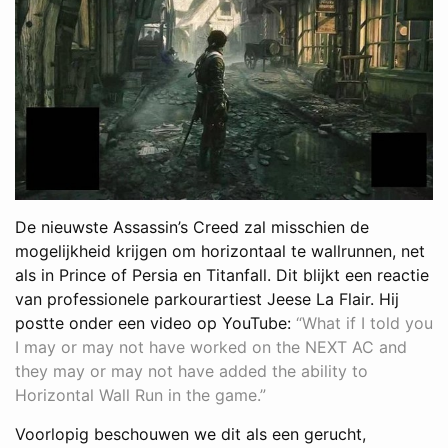
De nieuwste Assassin’s Creed zal misschien de
mogelijkheid krijgen om horizontaal te wallrunnen, net
als in Prince of Persia en Titanfall. Dit blijkt een reactie
van professionele parkourartiest Jeese La Flair. Hij
postte onder een video op YouTube:
“What if I told you
I may or may not have worked on the NEXT AC and
they may or may not have added the ability to
Horizontal Wall Run in the game.”
Voorlopig beschouwen we dit als een gerucht,