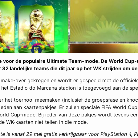
date voor de populaire Ultimate Team-mode. De World Cup
 32 landelijke teams die dit jaar op het WK strijden om d
e make-over gekregen en wordt er gespeeld met de officië
 het Estadio do Marcana stadion is toegevoegd aan de spee
yer het toernooi meemaken (inclusief de groepsfase en kno
teden aan kaartenpakjes. Er zullen speciale FIFA World Cu
orld Cup-mode. Bij ieder van deze pakjes wordt tevens een 
 WK-kaarten niet tellen in die mode.
e is vanaf 29 mei gratis verkrijgbaar voor PlayStation 4, 