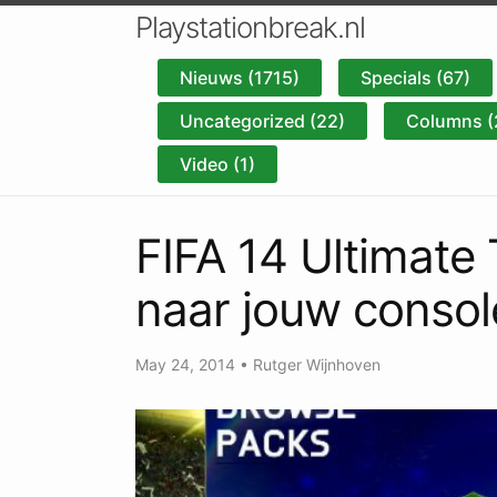
Playstationbreak.nl
Nieuws (1715)
Specials (67)
Uncategorized (22)
Columns (
Video (1)
FIFA 14 Ultimate
naar jouw consol
May 24, 2014
•
Rutger Wijnhoven