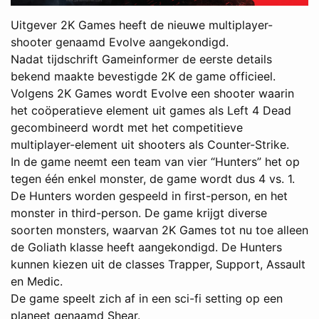
Uitgever 2K Games heeft de nieuwe multiplayer-
shooter genaamd Evolve aangekondigd.
Nadat tijdschrift Gameinformer de eerste details
bekend maakte bevestigde 2K de game officieel.
Volgens 2K Games wordt Evolve een shooter waarin
het coöperatieve element uit games als Left 4 Dead
gecombineerd wordt met het competitieve
multiplayer-element uit shooters als Counter-Strike.
In de game neemt een team van vier “Hunters” het op
tegen één enkel monster, de game wordt dus 4 vs. 1.
De Hunters worden gespeeld in first-person, en het
monster in third-person. De game krijgt diverse
soorten monsters, waarvan 2K Games tot nu toe alleen
de Goliath klasse heeft aangekondigd. De Hunters
kunnen kiezen uit de classes Trapper, Support, Assault
en Medic.
De game speelt zich af in een sci-fi setting op een
planeet genaamd Shear.