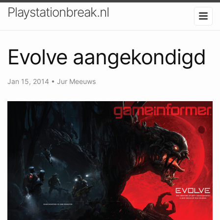
Playstationbreak.nl
Evolve aangekondigd
Jan 15, 2014
•
Jur Meeuws