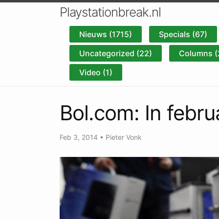
Playstationbreak.nl
Nieuws (1715)
Specials (67)
Uncategorized (22)
Columns (
Video (1)
Bol.com: In febru
Feb 3, 2014
•
Pieter Vonk